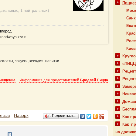
Пицце
цательных
,
1 нейтральных
)
Моск
Санк
Екат
вгород
Крас
broadwaypizza.ru
Росс
Киев
Кругло
салаты, закуски, кесадия, напитки.
сПИЦЦ
Рецеп
Рецепт
змещение
Информация для представителей
Бродвей Пицца
Заморо
Неизв
Домаш
Беспла
отзыв
Наверх
Поделиться…
Как пр
Как пр
на дрожже
)