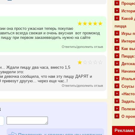
Процес
Истор
Какой 
пицца
рии она просто ужасная теперь покупаю
равиться всегда свежая и очень вкусная вот промокод
Игры 
иццу при первом заказевводить нужно на сайте
Интере
Ответить/дополнить отзыв
Как вы
Пицца:
Детска
.. Ждали пиццу два часа, вместо 1,5
Начин
увидели это:
ам девочка сообщила, что нам эту пиццу ДАРЯТ и
Италья
везут другую... через еще час..!
Ответить/дополнить отзыв
Соусы
«Насто
Задать
в
Полез
О прое
Реклама