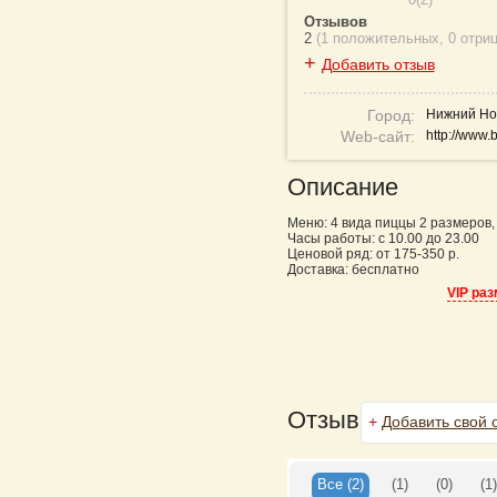
Отзывов
2
(
1 положительных
,
0 отри
+
Добавить отзыв
Город:
Нижний Но
Web-сайт:
http://www.
Описание
Меню: 4 вида пиццы 2 размеров, 
Часы работы: с 10.00 до 23.00
Ценовой ряд: от 175-350 р.
Доставка: бесплатно
VIP ра
Отзывы
+
Добавить свой 
Все
(2)
(1)
(0)
(1