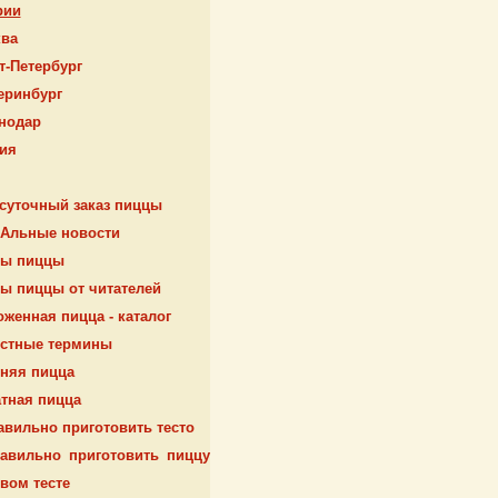
рии
ва
т-Петербург
еринбург
нодар
ия
суточный заказ пиццы
Альные новости
ты пиццы
ы пиццы от читателей
женная пицца - каталог
естные термины
няя пицца
тная пицца
авильно приготовить тесто
авильно приготовить пиццу
вом тесте