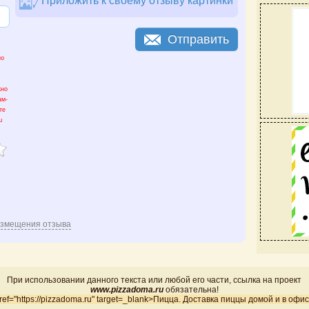
Приложить к своему отзыву картинки
Отправить
но
жно
ам-
те
ш
азмещения отзыва
При использовании данного текста или любой его части, ссылка на проект
www.pizzadoma.ru
обязательна!
ref="https://pizzadoma.ru" target=_blank>Пицца. Доставка пиццы домой и в офи