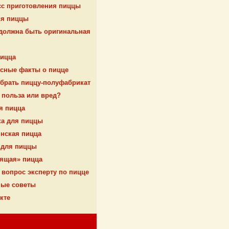
с приготовления пиццы
ия пиццы
должна быть оригинальная
пицца
сные факты о пицце
брать пиццу-полуфабрикат
 польза или вред?
я пицца
ка для пиццы
нская пицца
 для пиццы
ящая» пицца
 вопрос эксперту по пицце
ные советы
кте