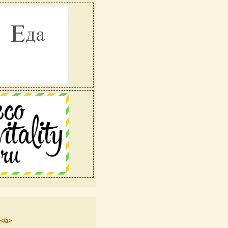
с</a>