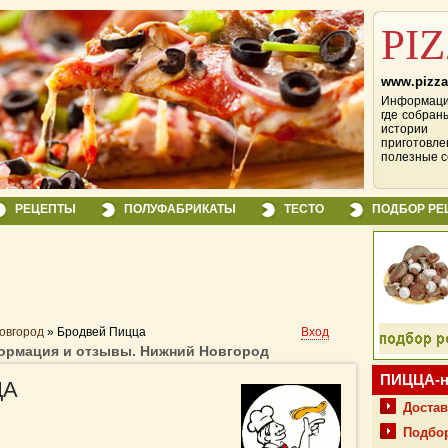
PI
www.pizza
Информацио
где собран
истории
приготовле
полезные с
РЕЦЕПТЫ
ПОЛУФАБРИКАТЫ
ТЕСТО
ПОДБОР РЕ
овгород
»
Бродвей Пицца
Вход
ормация и отзывы. Нижний Новгород
ПИЦЦА-н
ЦА
Достав
Подбор