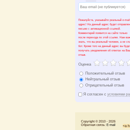
Пожалуйста, указывайте реальный e-mail
адрес! На данный адрес будет отправле
письмо с активационной ссылкой.
Комментарий появится на сайте только
после перехода по этой ссылке. Нам ва
знать, что вы реальный человек, а не сп
бот. Кроме того на данный адрес вы буде
получать уведомления об ответах на Ва
отзыв.
Оценка
Положительный отзыв
Нейтральный отзыв
Отрицательный отзыв
Я согласен с
условиями р
Copyright © 2010 -
2026
Обратная связь:
E-mail
<a h