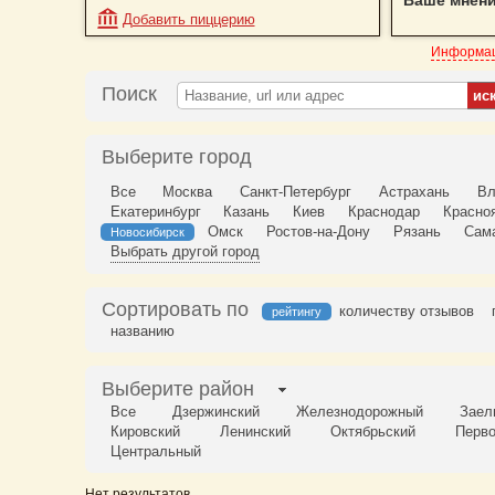
Ваше мнени
Добавить пиццерию
Информац
Поиск
Выберите город
Все
Москва
Санкт-Петербург
Астрахань
Вл
Екатеринбург
Казань
Киев
Краснодар
Красно
Омск
Ростов-на-Дону
Рязань
Сам
Новосибирск
Выбрать другой город
Сортировать по
количеству отзывов
рейтингу
названию
Выберите район
Все
Дзержинский
Железнодорожный
Заел
Кировский
Ленинский
Октябрьский
Перв
Центральный
Нет результатов.